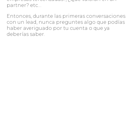
partner? etc…
Entonces, durante las primeras conversaciones
con un lead, nunca preguntes algo que podías
haber averiguado por tu cuenta o que ya
deberías saber.
Image by Peggy und Marco Lachmann-Anke
from pixabay
Compartir
Publicado por: