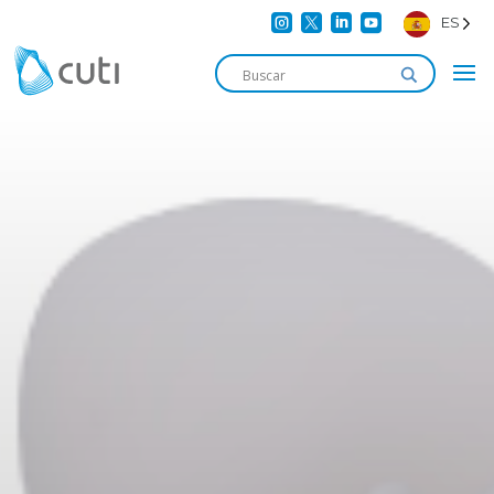




ES