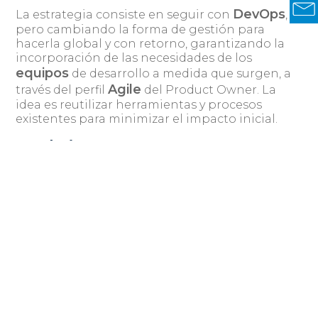
DevOps
La estrategia consiste en seguir con
,
pero cambiando la forma de gestión para
hacerla global y con retorno, garantizando la
incorporación de las necesidades de los
equipos
de desarrollo a medida que surgen, a
Agile
través del perfil
del Product Owner. La
idea es reutilizar herramientas y procesos
existentes para minimizar el impacto inicial.
Conclusiones
Empresas como Spotify, Airbnb y Zalando ya
han adoptado este modelo, y Gartner predice
que para 2028, el 80% de las organizaciones
relacionadas con el desarrollo de software
equipos
Ingeniería
contarán con
internos de “
de Plataforma
“, ofreciendo servicios internos
reutilizables, componentes y herramientas a los
equipos
de desarrollo para la entrega del
software.