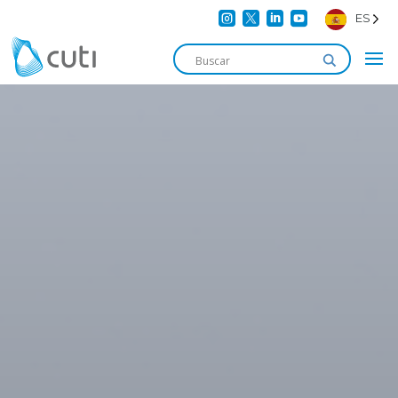




ES