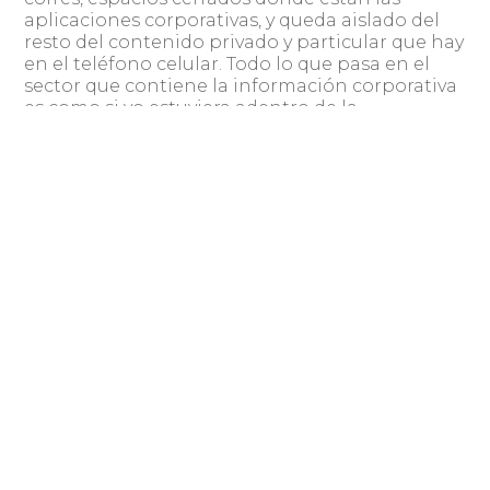
aplicaciones corporativas, y queda aislado del
resto del contenido privado y particular que hay
en el teléfono celular. Todo lo que pasa en el
sector que contiene la información corporativa
es como si yo estuviera adentro de la
organización y el resto del dispositivo sigue
siendo del colaborador. Para eso hay soluciones
tecnológicas que hoy lo resuelven», explicó.
El experto indicó que el problema más
dificultoso para las organizaciones está
Bring Your Own
relacionado con lo que llama «
Device
«, que es cuando la empresa quiere
aplicarle los mismos controles a algo que no es
suyo, que en este caso puede ser el teléfono o la
laptop de un empleado.
«Esto es más complejo, pero también hay
Control
soluciones. Se basan básicamente en el
de Postura
. Es decir, para usar los recursos de la
organización tenés que garantizar estos
requisitos mínimos y se despliegan soluciones