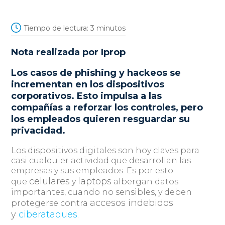
Tiempo de lectura:
3
minutos
Nota realizada por
Iprop
Los casos de phishing y hackeos se
incrementan en los dispositivos
corporativos. Esto impulsa a las
compañías a reforzar los controles, pero
los empleados quieren resguardar su
privacidad.
Los dispositivos digitales son hoy claves para
casi cualquier actividad que desarrollan las
empresas y sus empleados. Es por esto
celulares
laptops
que
y
albergan datos
importantes, cuando no sensibles, y deben
accesos indebidos
protegerse contra
y
ciberataques
.