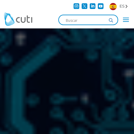




ES