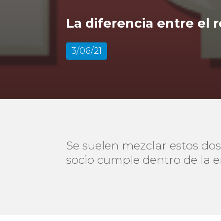
La diferencia entre el r
3/06/21
Se suelen mezclar estos dos 
socio cumple dentro de la 