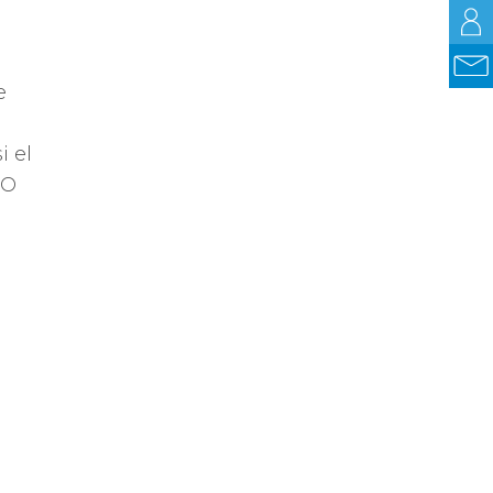
e
i el
TO
as
se
iar