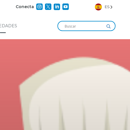




Conecta
ES
EDADES