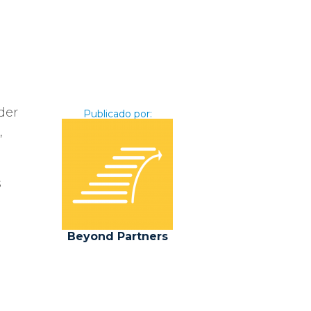
der
Publicado por:
,
s
y
Beyond Partners
a