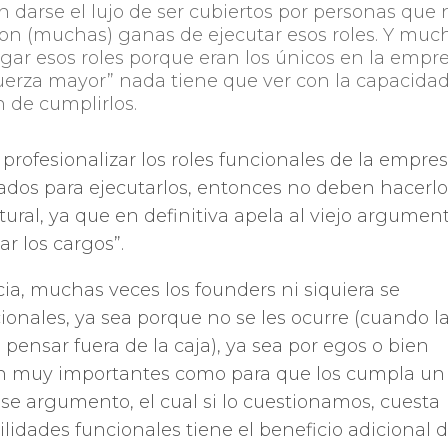
 darse el lujo de ser cubiertos por personas que 
 con (muchas) ganas de ejecutar esos roles. Y muc
ugar esos roles porque eran los únicos en la empre
fuerza mayor” nada tiene que ver con la capacidad
n de cumplirlos.
fesionalizar los roles funcionales de la empres
icados para ejecutarlos, entonces no deben hacerlo
tural, ya que en definitiva apela al viejo argumen
ar los cargos”.
ia, muchas veces los founders ni siquiera se
cionales, ya sea porque no se les ocurre (cuando l
l pensar fuera de la caja), ya sea por egos o bien
son muy importantes como para que los cumpla un
se argumento, el cual si lo cuestionamos, cuesta
lidades funcionales tiene el beneficio adicional 