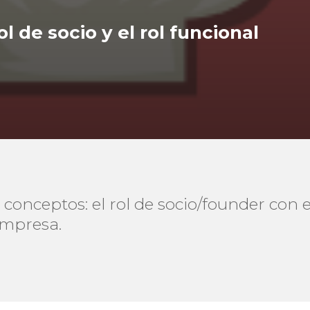
ol de socio y el rol funcional
conceptos: el rol de socio/founder con e
empresa.