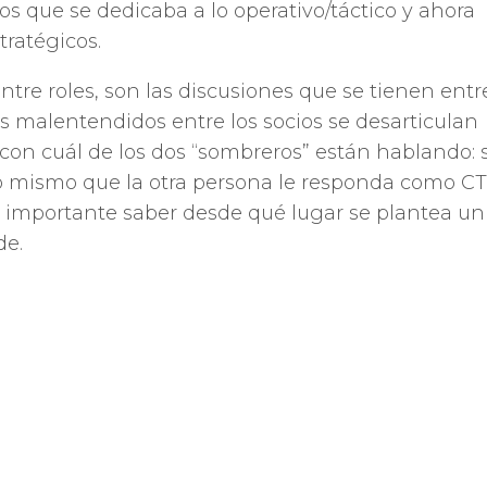
cios que se dedicaba a lo operativo/táctico y ahora
tratégicos.
ntre roles, son las discusiones que se tienen entr
s malentendidos entre los socios se desarticulan
n cuál de los dos “sombreros” están hablando: s
o mismo que la otra persona le responda como C
s importante saber desde qué lugar se plantea un
de.
 que esta confusión lleva a querer que todos los
iones, lo cual tal vez era posible (y deseable) en l
o a partir de cierto tamaño, esto termina en
icromanagement, perdiendo tiempo valioso que 
tantes.
to de Reunión Directiva (board) ayuda a diferenc