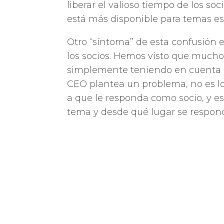
liberar el valioso tiempo de los so
está más disponible para temas es
Otro “síntoma” de esta confusión e
los socios. Hemos visto que mucho
simplemente teniendo en cuenta co
CEO plantea un problema, no es l
a que le responda como socio, y e
tema y desde qué lugar se respon
Por otro lado, también hemos visto
socios participen de todas las decis
primeras etapas de la empresa, per
discusiones interminables y en m
podría dedicar a temas más impor
Hemos visto que instaurar un ámbi