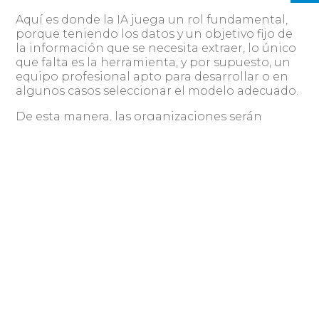
Aquí es donde la IA juega un rol fundamental,
porque teniendo los datos y un objetivo fijo de
la información que se necesita extraer, lo único
que falta es la herramienta, y por supuesto, un
equipo profesional apto para desarrollar o en
algunos casos seleccionar el modelo adecuado.
De esta manera, las organizaciones serán
capaces de identificar cómo crear valor de
forma más eficiente, practicando el data-driven
como estrategia principal. Por ejemplo, en el
retail, las empresas pueden recolectar
información de sus clientes para así entregar
un servicio mucho más personalizado: con solo
ingresar su usuario, el administrador es capaz
de saber qué compró determinado consumidor
y cuándo. Esto ayuda a entender los distintos
segmentos y perfiles, para posteriormente
potenciar su lealtad, ya que en base a las
preferencias, se puede intuir, gracias a la IA, qué
otros productos podrían interesarle y ofrecer
ofertas y promociones que le sirvan.