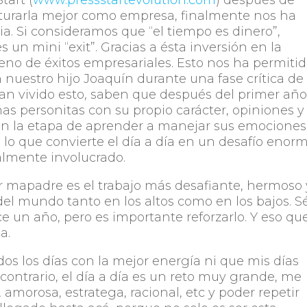
tart (
www.pressstartevolution.com
) después de
turarla mejor como empresa, finalmente nos ha
a. Si consideramos que “el tiempo es dinero”,
un mini “exit”. Gracias a ésta inversión en la
no de éxitos empresariales. Esto nos ha permiti
 nuestro hijo Joaquín durante una fase crítica de
han vivido esto, saben que después del primer año
as personitas con su propio carácter, opiniones y
 en la etapa de aprender a manejar sus emociones
 lo que convierte el día a día en un desafío enor
almente involucrado.
r mapadre es el trabajo más desafiante, hermoso 
l mundo tanto en los altos como en los bajos. S
e un año, pero es importante reforzarlo. Y eso qu
a.
os los días con la mejor energía ni que mis días
contrario, el día a día es un reto muy grande, me
amorosa, estratega, racional, etc y poder repetir