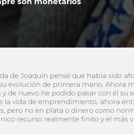
mpre son monetarios
ida de Joaquín pensé que había sido af
r su evolución de primera mano. Ahora 
 de nuevo he podido pasar con él su s
 de la vida de emprendimiento, ahora en
os, pero no en plata o dinero como nor
nico recurso realmente finito y el más 