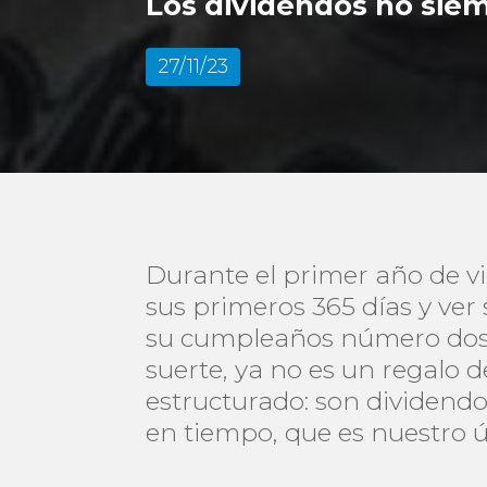
Los dividendos no sie
27/11/23
Durante el primer año de v
sus primeros 365 días y ve
su cumpleaños número dos y
suerte, ya no es un regalo
estructurado: son dividend
en tiempo, que es nuestro ú