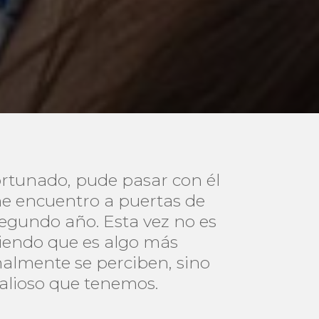
ortunado, pude pasar con él
me encuentro a puertas de
egundo año. Esta vez no es
tiendo que es algo más
malmente se perciben, sino
valioso que tenemos.