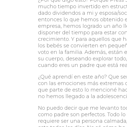
¿Por qué digo esto? Porque Press S
mucho tiempo invertido en estruc
dado dividendos a mi y esposa/soci
entonces lo que hemos obtenido es 
empresa, hemos logrado un año lle
disponer del tiempo para estar con
crecimiento. Y para aquellos que 
los bebés se convierten en pequeñ
voto en la familia. Además, están
su cuerpo, deseando explorar todo,
cuando eres un padre que está re
¿Qué aprendí en este año? Que se
con las emociones más extremas de
que parte de esto lo mencioné hac
no hemos llegado a la adolescenci
No puedo decir que me levanto tod
como padre son perfectos. Todo lo 
requiere ser una persona calmada, 