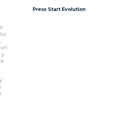
Press Start Evolution
do
 su
,
 un
 y
me
y
é
e