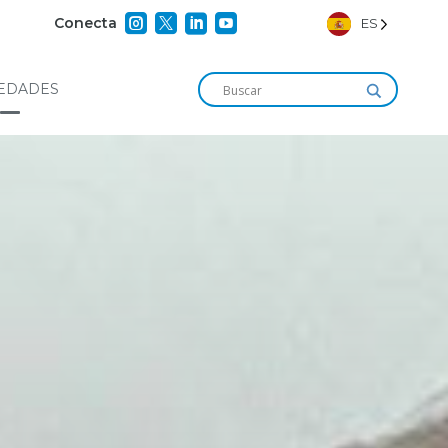




Conecta
ES
EDADES