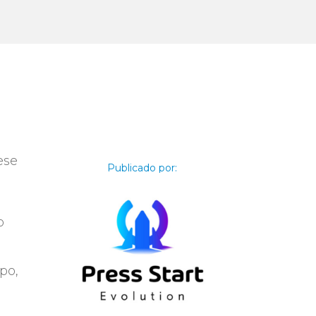
ese
Publicado por:
o
po,