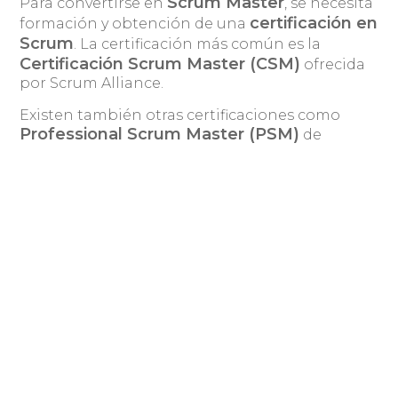
Scrum Master
Para convertirse en
, se necesita
certificación en
formación y obtención de una
Scrum
. La certificación más común es la
Certificación Scrum Master (CSM)
ofrecida
por Scrum Alliance.
Existen también otras certificaciones como
Professional Scrum Master (PSM)
de
Agile Certified Practitioner
Scrum.org o
(PMI-ACP)
del Project Management Institute
(PMI).
DEXS, área de formación en knowmad
mood
knowmad mood
DEXS,
Desde
, cuentan con
Digital Experience School
, área de formación
tecnológica a empresas y profesionales. DEXS
tiene un enfoque muy arraigado hacia la
formación de este tipo de metodologías ágiles.
DEXS
Desde
, llevan más de 25 años de