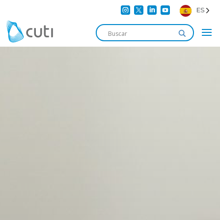




ES