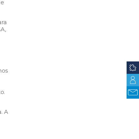
de
ara
SA,
mos
o.
. A