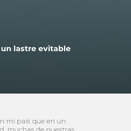
un lastre evitable
n mi país que en un
ad, muchas de nuestras