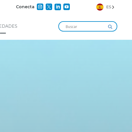




Conecta
ES
EDADES