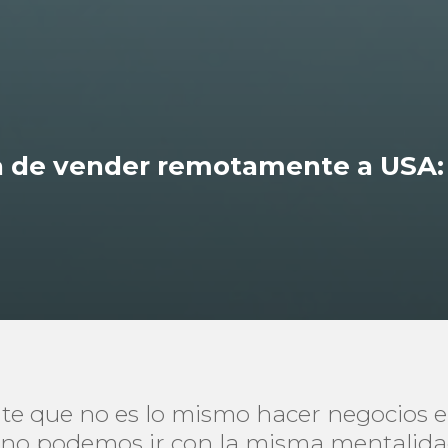
ra de vender remotamente a USA: 
te que no es lo mismo hacer negocios e
l no podemos ir con la misma mentalid