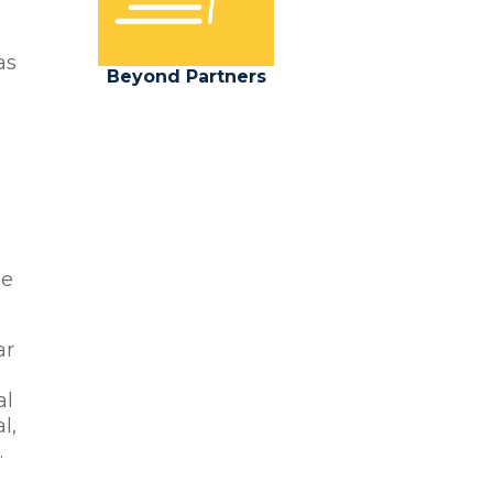
as
Beyond Partners
de
ar
al
l,
.