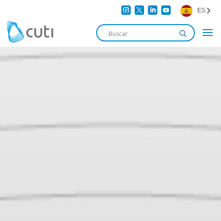




ES