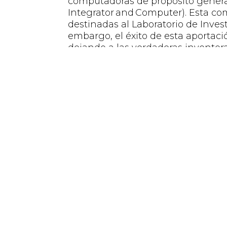
computadoras de propósito gener
Integrator
and
Computer
)
. Esta co
destinadas al Laboratorio de
Inves
embargo,
el éxito de esta aportac
dejando a las verdaderas invento
Aún queda camino por recorrer
Aún queda mucho que trabajar en
hombres en el sector TI. Es necesa
sociedad y desde la infancia, incu
En este sentido, hay otros elemen
brecha se vea reducida. Entre ellos
laboral y que suelen tener un imp