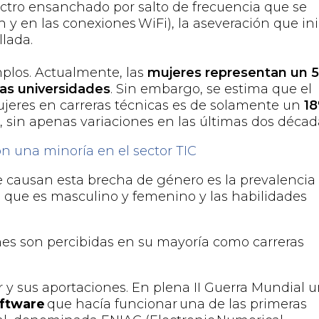
ctro ensanchado por salto de frecuencia que se
th y en las conexiones
WiFi
), la aseveración que ini
llada.
mplos.
Actualmente, las
mujeres representan un 
las
universidades
. Sin embargo, se estima que el
jeres en carreras técnicas es de solamente un
1
a
, sin apenas variaciones en las últimas dos décad
n una minoría en el sector TIC
ue causan esta brecha de género es la prevalencia
o que es masculino y femenino y las habilidades
es son percibidas en su mayoría como carreras
r y sus aportaciones. En plena
II Guerra Mundial 
oftware
que hacía funcionar una de las primeras