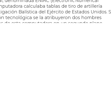
al, denominada ENIAC (Electronic
Numerical
mputadora calculaba tablas de tiro de artillería
tigación Balística del Ejército de Estados Unidos. 
ión tecnológica se la atribuyeron dos hombres
ras de esta computadora en un segundo plano.
 cuestión de
igualdad y equilibrio
entre mujeres 
rio romper con estereotipos arraigados en la
lcar valores que fomenten esta igualdad.
tos que precisan de ser contemplados, para que e
 está la
conciliación
de la vida familiar, personal 
acto más ventajoso en el colectivo femenino.
Compartir