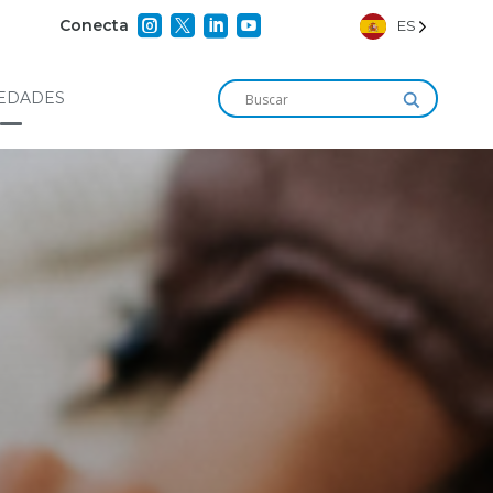




Conecta
ES
EDADES