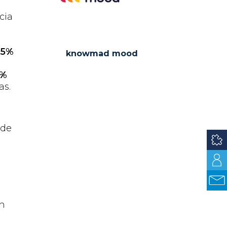
cia
55%
knowmad mood
8%
as.
 de
un