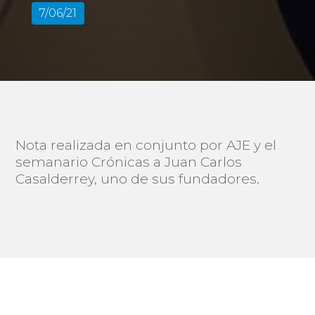
7/06/21
Nota realizada en conjunto por AJE y el
semanario Crónicas a Juan Carlos
Casalderrey, uno de sus fundadores.