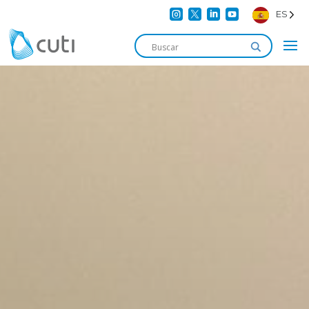




ES