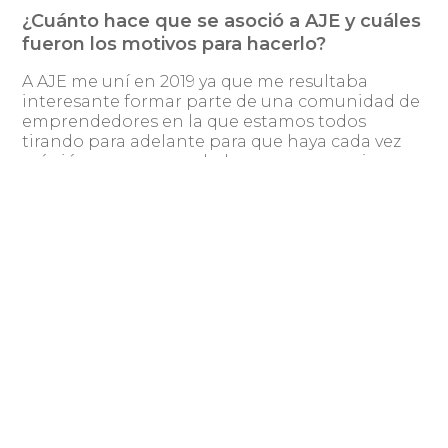
¿Cuánto hace que se asoció a AJE y cuáles
fueron los motivos para hacerlo?
A AJE me uní en 2019 ya que me resultaba
interesante formar parte de una comunidad de
emprendedores en la que estamos todos
tirando para adelante para que haya cada vez
más jóvenes emprendedores y empresarios y
donde pudiera aportar mi granito de arena
tanto con mis experiencias personales como
profesionales.
¿De qué manera ha colaborado AJE al
desarrollo del proyecto?
AJE me abrió las puertas para poder participar
de muchos eventos y charlas, aprender a
desenvolverme más al momento de interactuar
con otras personas y generar alguna que otra
oportunidad comercial. También me dio la
posibilidad de participar de un curso súper
enriquecedor que brindó la Universidad ORT.