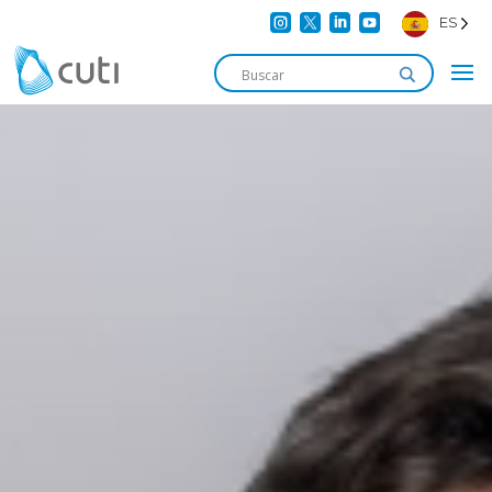




ES