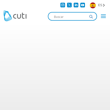




ES