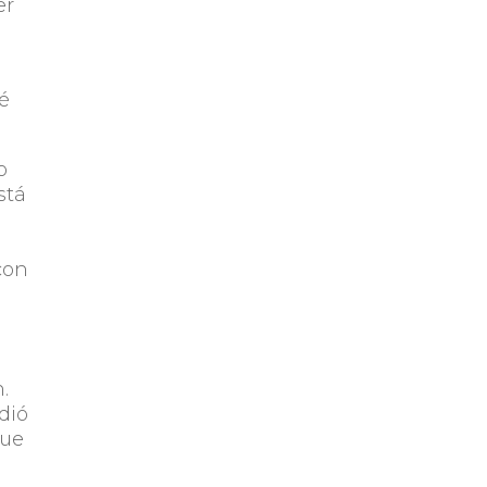
er
dé
o
stá
con
.
dió
que