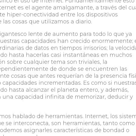
ificó el uso de Internet. Fundamentalmente esto
Internet es el agente amalgamante, a través del cu
hiper-conectividad entre los dispositivos
as cosas que utilizamos a diario.
gigantesco lente de aumento para todo lo que ya
 Nuestras capacidades han crecido enormemente; 
dinarias de datos en tiempos irrisorios; la veloci
ecido hasta hacerlas casi instantáneas en muchos
n sobre cualquier tema son triviales, la
ependientemente de donde se encuentren las
te cosas que antes requerían de la presencia físi
 capacidades incrementadas. Es como si nuestra
ido hasta alcanzar el planeta entero, y además,
n una capacidad infinita de memorizar, deducir y
emos hablado de herramientas. Internet, los siste
e se interconecta, son herramientas, tanto como
 podemos asignarles características de bondad o