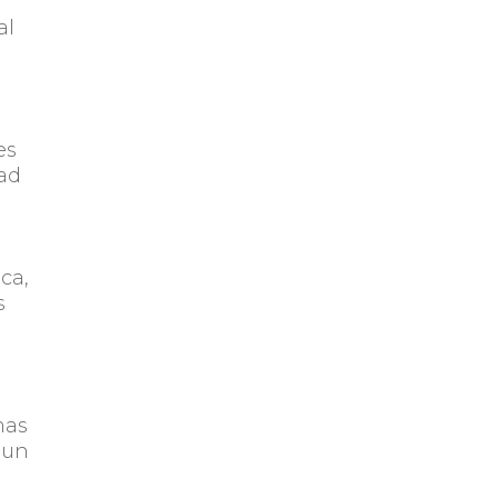
al
es
dad
ca,
s
mas
 un