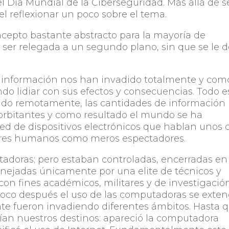
l Día Mundial de la Ciberseguridad. Más allá de s
l reflexionar un poco sobre el tema.
ncepto bastante abstracto para la mayoría de
 ser relegada a un segundo plano, sin que se le 
 la información nos han invadido totalmente y com
do lidiar con sus efectos y consecuencias. Todo e
ado remotamente, las cantidades de información
rbitantes y como resultado el mundo se ha
d de dispositivos electrónicos que hablan unos 
seres humanos como meros espectadores.
adoras; pero estaban controladas, encerradas en
anejadas únicamente por una elite de técnicos y
a con fines académicos, militares y de investigación
oco después el uso de las computadoras se exten
te fueron invadiendo diferentes ámbitos. Hasta 
ían nuestros destinos: apareció la computadora