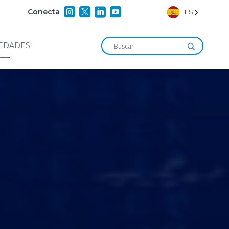




Conecta
ES
EDADES