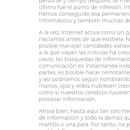
personal y tiempo después, se mas
último fue el punto de inflexión; 
hemos conseguido esa permanente 
informáticos y también muchas de l
A la vez, Internet actúa como un 
hacíamos antes de que existiera.
posible manejar cantidades extraor
a la que viajan las noticias ha cr
casos; las búsquedas de informació
comunicación es instantánea ind
partes, es posible hacer remotamen
y así podríamos seguir nombrando
manos, ojos y oídos hubiesen crec
como si nuestros cerebros tuviera
procesar información.
Ahora bien, hasta aquí tan solo h
de información y todo lo demás qu
martillo o una pala. Por tanto, no