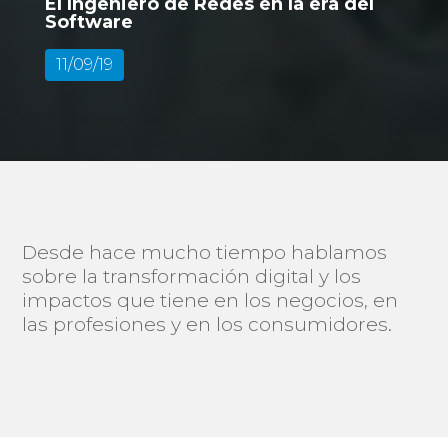
El Ingeniero de Redes en la era del
Software
11/09/19
Desde hace mucho tiempo hablamos
sobre la transformación digital y los
impactos que tiene en los negocios, en
las profesiones y en los consumidores.