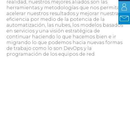
realidad, nuestros mejores aliados son las
herramientas y metodologías que nos permitan
acelerar nuestros resultados y mejorar nuestra
eficiencia por medio de la potencia de la
automatización, las nubes, los modelos basados
en servicios y una visión estratégica de
continuar haciendo lo que hacemos bien e ir
migrando lo que podemos hacia nuevas formas
de trabajo como lo son DevOps y la
programación de los equipos de red.
Augusto García
Consultor Logicalis Paraguay
Acerca de Logicalis Latin
América
www.la.logicalis.com
Logicalis Latin América es un proveedor de