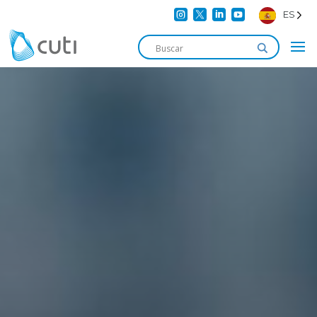




ES