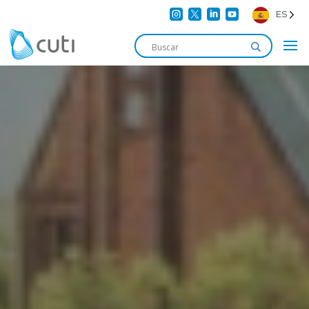




ES