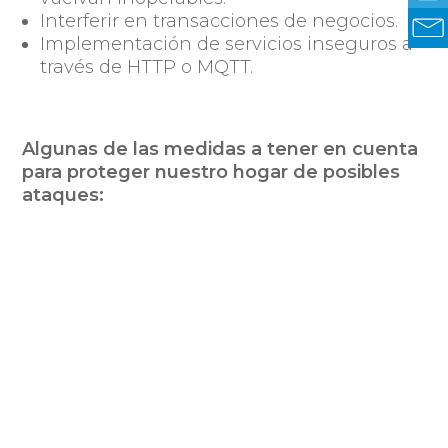
Interferir en transacciones de negocios.
Implementación de servicios inseguros a
través de HTTP o MQTT.
Algunas de las medidas a tener en cuenta
para proteger nuestro hogar de posibles
ataques:
Modificar las contraseñas
predeterminados en los dispositivos
conectados a la web con contraseñas
robustas.
Verificar las actualizaciones de cada
dispositivo.
Monitorear el uso, consumo y tráfico de
datos de los dispositivos.
Realizar una revisión trimestral de
seguridad por parte de un tercero.