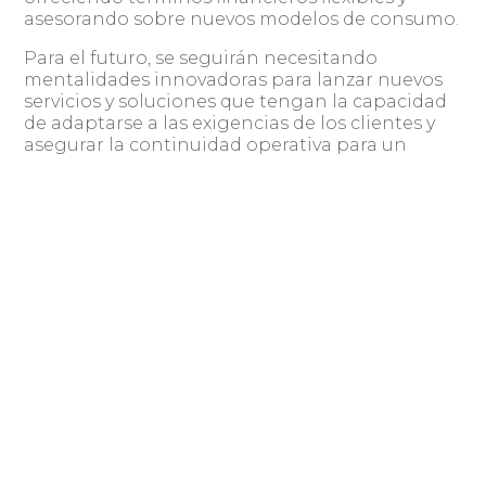
asesorando sobre nuevos modelos de consumo.
Para el futuro, se seguirán necesitando
mentalidades innovadoras para lanzar nuevos
servicios y soluciones que tengan la capacidad
de adaptarse a las exigencias de los clientes y
asegurar la continuidad operativa para un
futuro, por ahora, incierto, donde la
tecnologíajugará un rol cada día más relevante
no solo como factor diferenciador a través de
nuevos modelos de negocios o nuevos modelos
productivos digitales, sino que un factor que
permitirá “sobrevivir” a los vaivenes del
ecosistema global, interconectado e
interdependiente, del cual todos formamos
parte.
por Bob Bailkoski, CEO de Logicalis.
Compartir