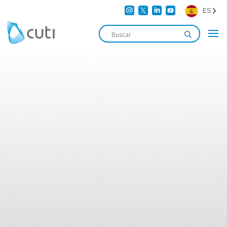




ES