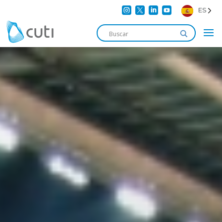




ES