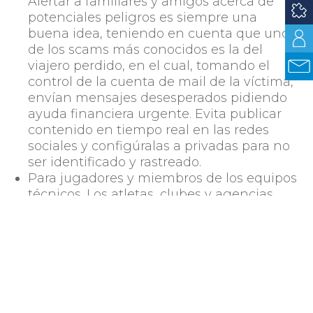
Alertar a familiares y amigos acerca de
potenciales peligros es siempre una
buena idea, teniendo en cuenta que uno
de los scams más conocidos es la del
viajero perdido, en el cual, tomando el
control de la cuenta de mail de la víctima,
envían mensajes desesperados pidiendo
ayuda financiera urgente. Evita publicar
contenido en tiempo real en las redes
sociales y configúralas a privadas para no
ser identificado y rastreado.
Para jugadores y miembros de los equipos
técnicos.
Los atletas, clubes y agencias
deportivas han sido atacadas con más
frecuencia durante los dos últimos años
por actores que buscan arruinar su
reputación o bien, robar información
valiosa o sensible sobre técnicas de juego
o finanzas. Así como el acceso de
jugadores y otros miembros a redes