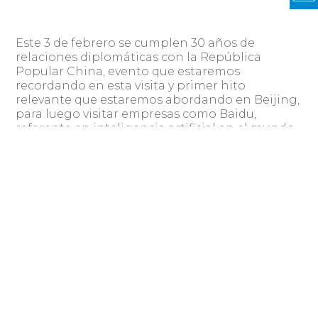
Este 3 de febrero se cumplen 30 años de
relaciones diplomáticas con la República
Popular China, evento que estaremos
recordando en esta visita y primer hito
relevante que estaremos abordando en Beijing,
para luego visitar empresas como Baidu,
referente en inteligencia artificial en el mundo,
así como Jumore, un gigante del e-commerce.
Que la misión sea liderada por la ministra Ing.
Carolina Cosse es muy importante, ya que
muestra que el gobierno, organizaciones
estatales, educativas y empresas, están
trabajando en forma mancomunada, algo muy
importante para países como China.
Vamos con mucha expectativa y seguros de que