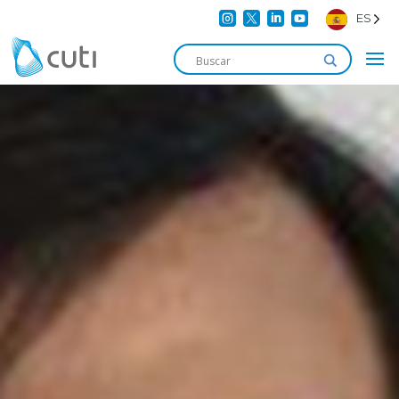




ES