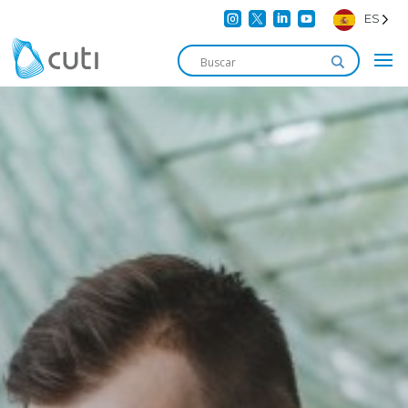




ES