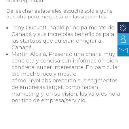
ciberseguridad!
De las charlas laterales, escuché solo alguna
que otra pero me gustaron las siguientes:
Tony Duckett
, habló principalmente de
Canadá y sus increíbles beneficios para
las startups que quieran emigrar a
Canadá.
Martin Alcalá
, Presentó una charla muy
concreta y concisa con información bien
concreta, super interesante. En particular
dio mucho foco y mostró
cómo TryoLabs preparan sus segmentos
de empresas target, como hacen
marketing y, en su visión, los valores hora
por tipo de empresa/servicio.
Luego estuvo la ronda de Carlos
Acle de OneTree, Jorge Corral de Arkano y otras
dos personas, que venden a US que también