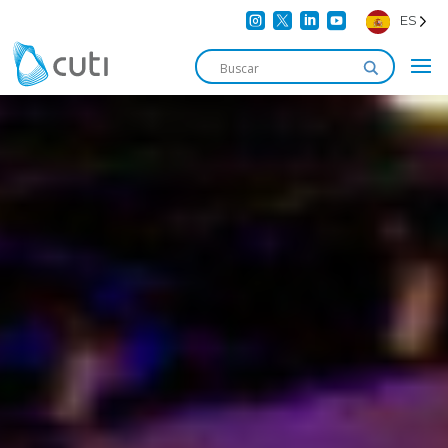




ES