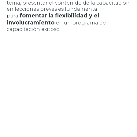
tema, presentar el contenido de la capacitación
en lecciones breves es fundamental
fomentar la flexibilidad y el
para
involucramiento
en un programa de
capacitación exitoso.
Cómo optimizar tus iniciativas de upskilling
Una forma en que las organizaciones pueden
optimizar el retorno potencial de su inversión
más
en upskilling es promover el desarrollo de
de una habilidad al mismo tiempo
, por
ejemplo, mediante la enseñanza de un idioma
nuevo.
Como ya mencionamos, el entorno profesional
está cada vez más globalizado, y un buen
inglés es esencial
dominio del
para superar
las barreras de comunicación y poder acceder a
conocimientos y especialistas de todo el