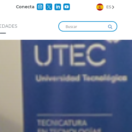




Conecta
ES
EDADES