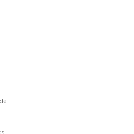
 de
os