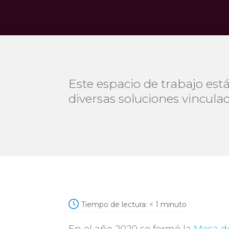
Este espacio de trabajo es
diversas soluciones vinculad
Tiempo de lectura:
< 1
minuto
En el año 2020 se formó la
Mesa de