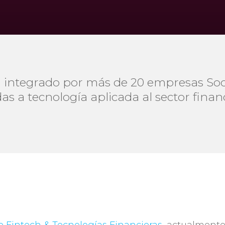
tá integrado por más de 20 empresas Soc
as a tecnología aplicada al sector finan
 Fintech & Tecnologías Financieras
, actualment