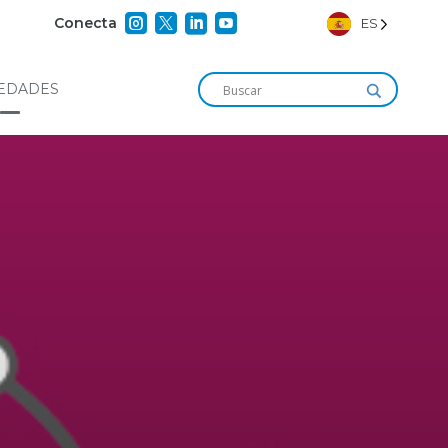




Conecta
ES
EDADES