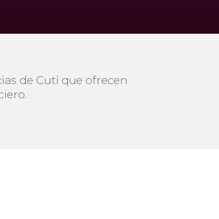
ias de Cuti que ofrecen
ciero.
e