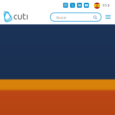




ES