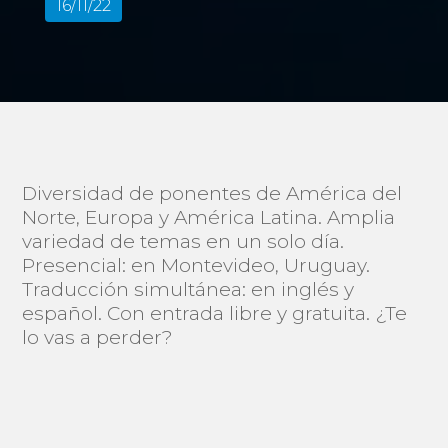
16/11/22
Diversidad de ponentes de América del
Norte, Europa y América Latina. Amplia
variedad de temas en un solo día.
Presencial: en Montevideo, Uruguay.
Traducción simultánea: en inglés y
español. Con entrada libre y gratuita. ¿Te
lo vas a perder?