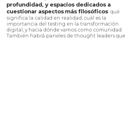
profundidad, y espacios dedicados a
cuestionar aspectos más filosóficos
: qué
significa la calidad en realidad, cuál es la
importancia del testing en la transformación
digital, y hacia dónde vamos como comunidad.
También habrá paneles de thought leaders que
compartirán sus puntos de vista sobre temas de
gran relevancia en la actualidad de la industria
IT.
Si querés más información sobre la Quality
seguí leyendo acá
Sense Conf
.
Compartir