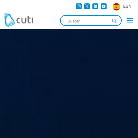




ES