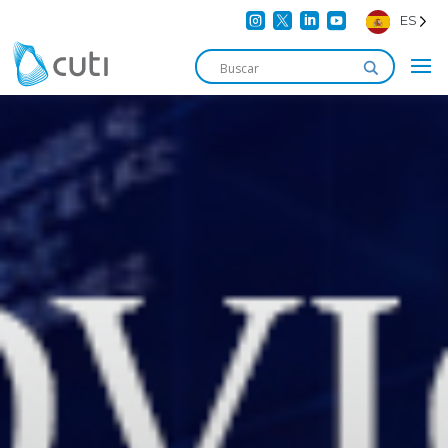




ES