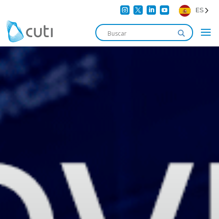




ES