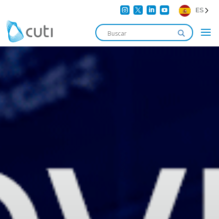




ES