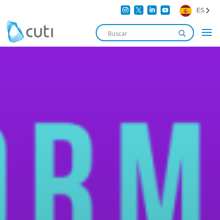




ES