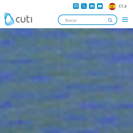




ES