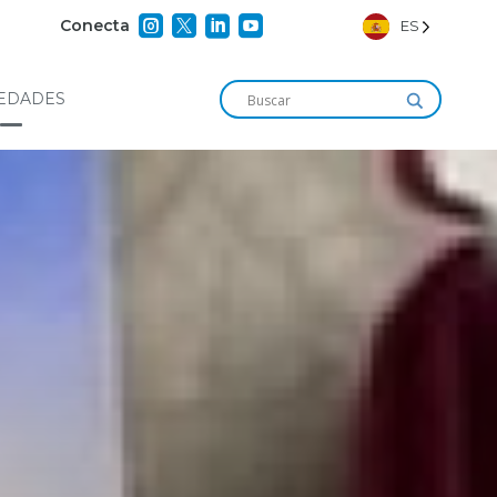




Conecta
ES
EDADES