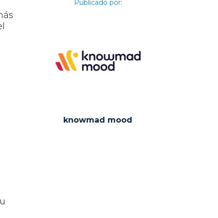
Publicado por:
más
el
knowmad mood
su