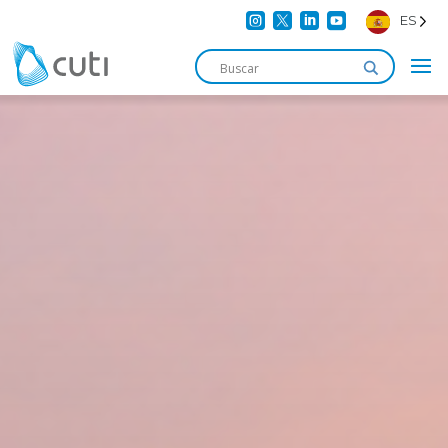




ES