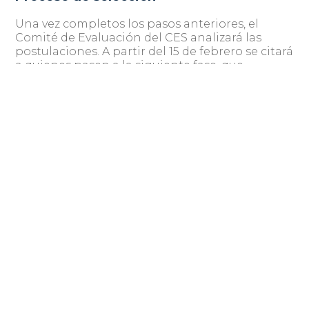
Una vez completos los pasos anteriores, el
Comité de Evaluación del CES analizará las
postulaciones. A partir del 15 de febrero se citará
a quienes pasen a la siguiente fase, que
consiste en una entrevista con el Comité de
Evaluación.
Finalmente, el 22 de febrero se comunicará el
otorgamiento de las becas para estudiar
Programa
testing de software, avalado por el
de Educación Permanente
de la Facultad de
Ingeniería de Udelar.
Financiamiento
Este programa de becas se subsidia en
conjunto entre las empresas patrocinadoras
del Programa de becas creCÉS 2024 y el CES. Las
empresas patrocinadoras son Bantotal, CPA
Ferrere y Pérez Alfaro & Asociados.