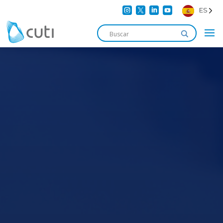




ES