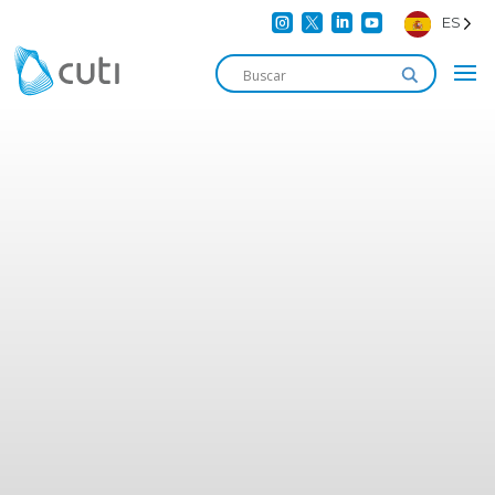




ES