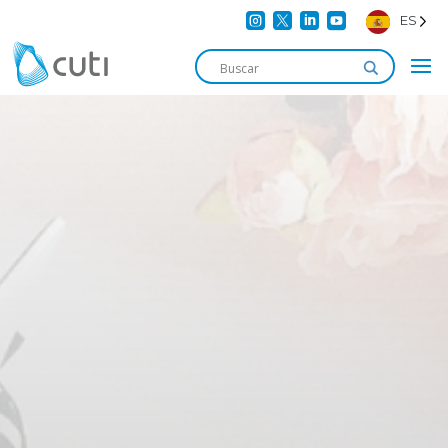




ES