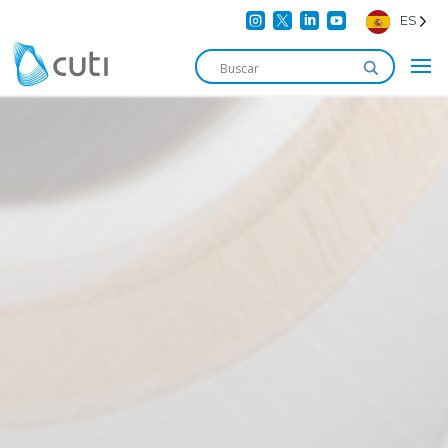




ES