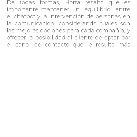
De todas formas, Horta resaltó que es
importante mantener un “equilibrio” entre
el chatbot y la intervención de personas en
la comunicación, considerando cuáles son
las mejores opciones para cada compañía, y
ofrecer la posibilidad al cliente de optar por
el canal de contacto que le resulte más
conveniente.
Por último, el experto se refirió a la
inteligencia artificial como una herramienta
en crecimiento que puede ofrecer muchos
beneficios en los procesos de comunicación
automática a través del procesamiento de
lenguaje para entender a los usuarios,
detectar emociones y poder definir acciones
posteriores por parte de las empresas.