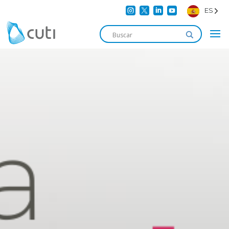




ES