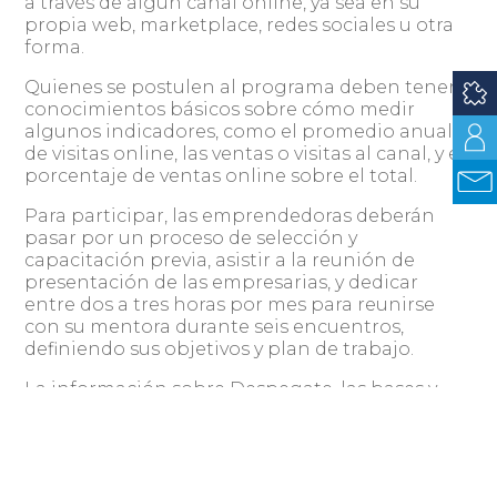
a través de algún canal online, ya sea en su
propia web, marketplace, redes sociales u otra
forma.
Quienes se postulen al programa deben tener
conocimientos básicos sobre cómo medir
algunos indicadores, como el promedio anual
de visitas online, las ventas o visitas al canal, y el
porcentaje de ventas online sobre el total.
Para participar, las emprendedoras deberán
pasar por un proceso de selección y
capacitación previa, asistir a la reunión de
presentación de las empresarias, y dedicar
entre dos a tres horas por mes para reunirse
con su mentora durante seis encuentros,
definiendo sus objetivos y plan de trabajo.
La información sobre Despegate, las bases y
condiciones de participación, están disponibles
www.cedu.org.uy/despegate/
en
. La
convocatoria está abierta hasta el próximo 31 de
marzo a través del formulario de registro que se