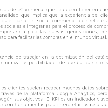
dencias de eCommerce que se deben tener en cu
nalidad, que implica que la experiencia del cli
uier canal; el social commerce, que refiere a
es sociales e integrarlas para el proceso de compr
mportancia para las nuevas generaciones, con
o para facilitar las compras en el mundo virtual.
tancia de trabajar en la optimización del catál
y minimiza las posibilidades de que busque el m
e los clientes suelen recabar muchos datos sobr
 través de la plataforma Google Analytics, per
gún sus objetivos. “El KPI es un indicador clav
 con herramientas para interpretar los resultad