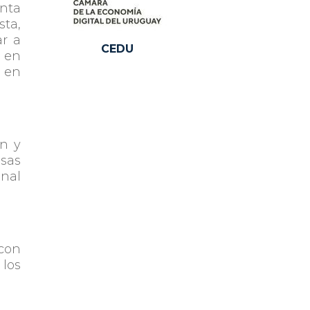
enta
ta,
ar a
CEDU
n en
 en
n y
sas
anal
 con
 los