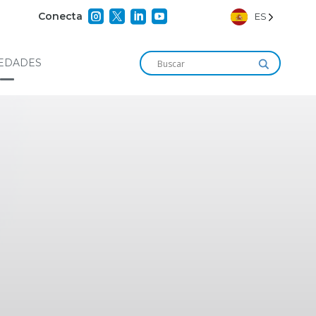




Conecta
ES
EDADES