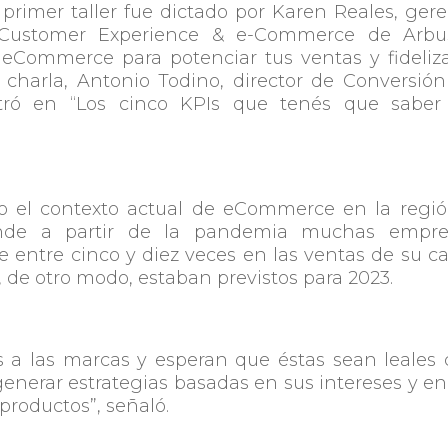
 primer taller fue dictado por Karen Reales, ger
Customer Experience & e-Commerce de Arbus
 eCommerce para potenciar tus ventas
y fideliz
 charla, Antonio Todino,
director de Conversió
tró en “
Los cinco KPIs que tenés que saber
ndo el contexto actual de eCommerce
en la regió
nde a partir de la pandemia muchas empre
 entre cinco y diez veces en las ventas de su c
 de otro modo, estaban previstos para 2023.
es a las marcas y esperan que éstas sean leales
 generar estrategias basadas en sus intereses y en
 productos
”, señaló.