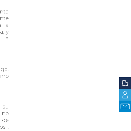
enta
ente
 la
a; y
 la
ogo,
ismo
e su
o no
e de
os”,