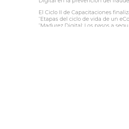
Digital en la prevención del fraude
El Ciclo II de Capacitaciones final
“Etapas del ciclo de vida de un eC
“Madurez Digital: Los pasos a segui
impacto genera en los objetivos 
eCommerce” e “Impacto de las de
Todos estos contenidos serán abor
sector digital que forman parte 
consultoría, Crea Impacto Uy, Total
Growth Digital, Pymbú y Encuentr
Aquellas personas que deseen con
en el sitio
www.cedu.org.uy
.