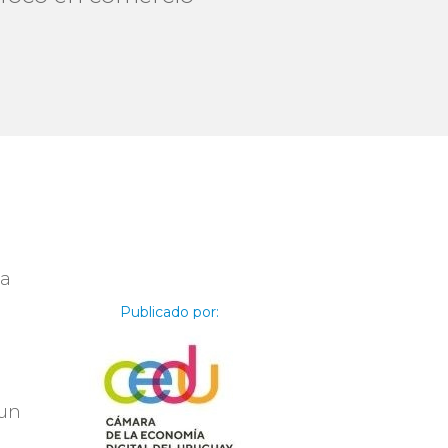
la
Publicado por:
 un
s