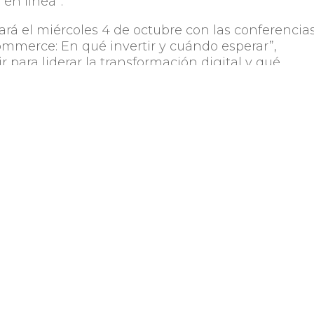
 en línea”.
izará el miércoles 4 de octubre con las conferencia
ommerce: En qué invertir y cuándo esperar”,
r para liderar la transformación digital y qué
de mi empresa”, “Campañas en Meta Ads para
voluciones en el eCommerce”.
dados por profesionales altamente capacitados d
de empresas como Vivi Marketing, Ecommerce
net, Fenicio, UES, These, LexisNexis Risk Solutions
a.
ocer más acerca de esta iniciativa pueden hacer
Compartir