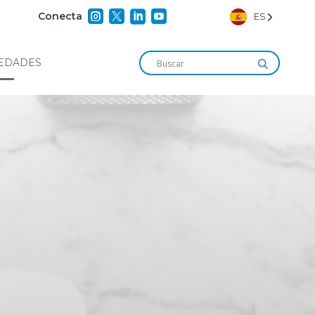




Conecta
ES
EDADES