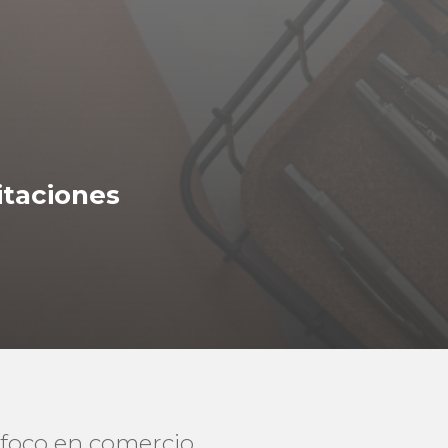
itaciones
 foco en comercio