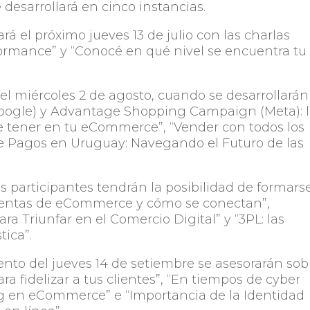
 desarrollará en cinco instancias.
á el próximo jueves 13 de julio con las charlas
rmance” y “Conocé en qué nivel se encuentra tu
el miércoles 2 de agosto, cuando se desarrollarán
oogle) y Advantage Shopping Campaign (Meta): l
 tener en tu eCommerce”, “Vender con todos los
de Pagos en Uruguay: Navegando el Futuro de las
os participantes tendrán la posibilidad de formars
ientas de eCommerce y cómo se conectan”,
a Triunfar en el Comercio Digital” y “3PL: las
tica”.
vento del jueves 14 de setiembre se asesorarán sob
a fidelizar a tus clientes”, “En tiempos de cyber
ng en eCommerce” e “Importancia de la Identidad