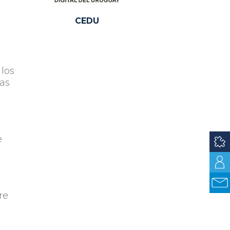
CEDU
 los
as
e
re