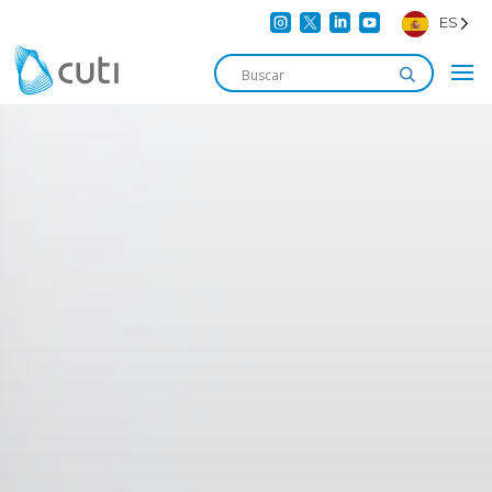




ES