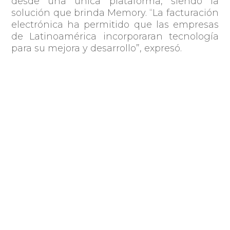
desde una única plataforma, siendo la
solución que brinda Memory. “La facturación
electrónica ha permitido que las empresas
de Latinoamérica incorporaran tecnología
para su mejora y desarrollo”, expresó.
El uso de plataformas de gestión permite
obtener información de los clientes, saber
cuándo y cuánto compran para generar
estrategias de comunicación y marketing y
provocar un estímulo en los usuarios, dijo
Hornes. Además, es una herramienta que
brinda la posibilidad de gestionar a los
proveedores, permitiendo organizar el flujo
de caja a través información precisa y al
instante.
Otras de las posibilidades es tener un
control sobre el stock disponible y la
ubicación de los productos, y tener a