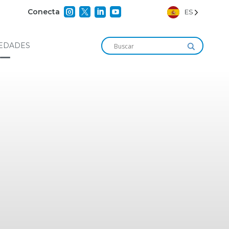




Conecta
ES
EDADES