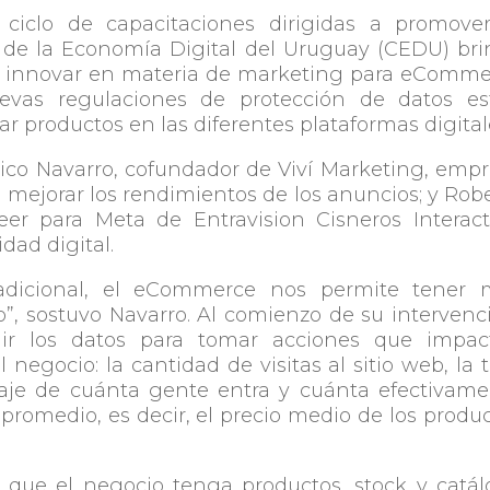
iclo de capacitaciones dirigidas a promover
a de la Economía Digital del Uruguay (CEDU) br
e innovar en materia de marketing para eComme
as regulaciones de protección de datos es
 productos en las diferentes plataformas digital
rico Navarro, cofundador de Viví Marketing, emp
 mejorar los rendimientos de los anuncios; y Rob
er para Meta de Entravision Cisneros Interact
dad digital.
radicional, el eCommerce nos permite tener 
o”, sostuvo Navarro. Al comienzo de su intervenc
ir los datos para tomar acciones que impac
 negocio: la cantidad de visitas al sitio web, la 
taje de cuánta gente entra y cuánta efectivam
t promedio, es decir, el precio medio de los produ
es que el negocio tenga productos, stock y catá