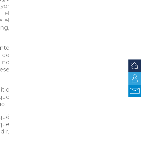
ayor
 el
e el
ing,
unto
 de
o no
ese
itio
 que
io.
qué
 que
dir,