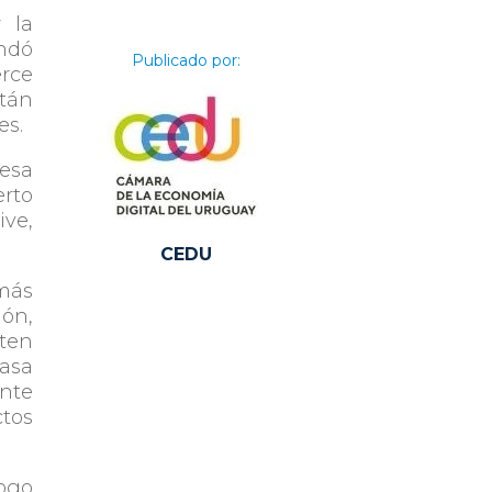
 la
indó
Publicado por:
rce
tán
es.
resa
erto
ive,
CEDU
más
ión,
ten
tasa
ente
ctos
logo