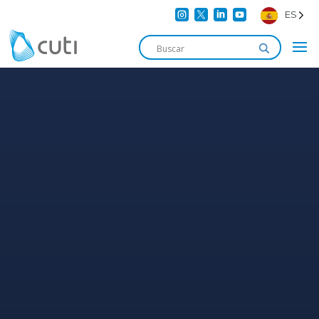




ES