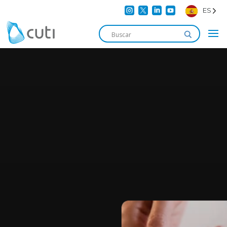




ES