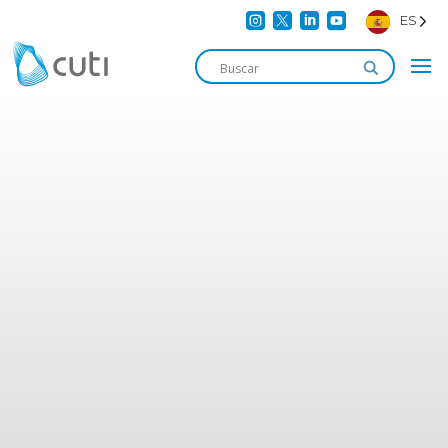




ES