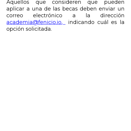
Aquellos que consideren que pueden
aplicar a una de las becas deben enviar un
correo electrónico a la dirección
academia@fenicio.io
,
indicando cuál es la
opción solicitada.
Las inscripciones para la segunda entrega
del curso de Operador Fenicio certificado
pueden realizarse a través del sitio web
https://fenicio.academy/
.
Compartir
Publicado por: