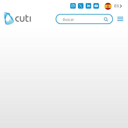




ES