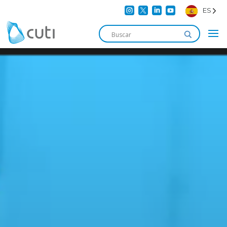




ES