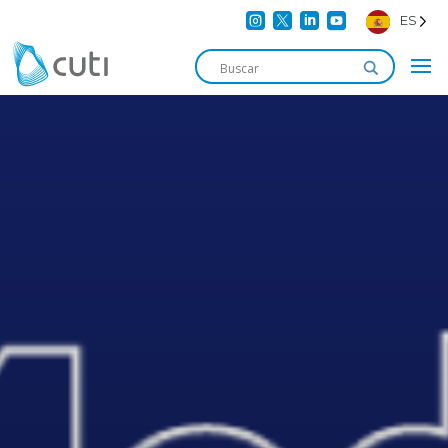




ES