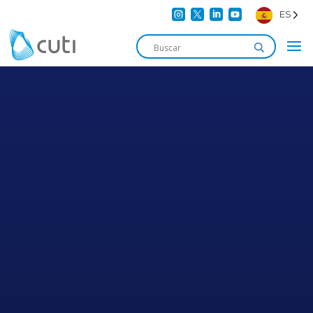




ES